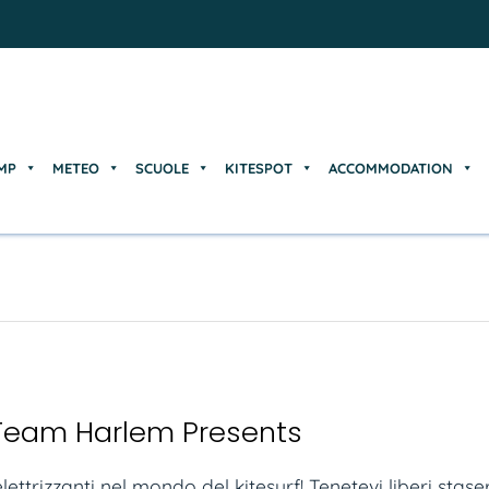
MP
METEO
SCUOLE
KITESPOT
ACCOMMODATION
MP
METEO
SCUOLE
KITESPOT
ACCOMMODATION
Team Harlem Presents
trizzanti nel mondo del kitesurf! Tenetevi liberi stasera