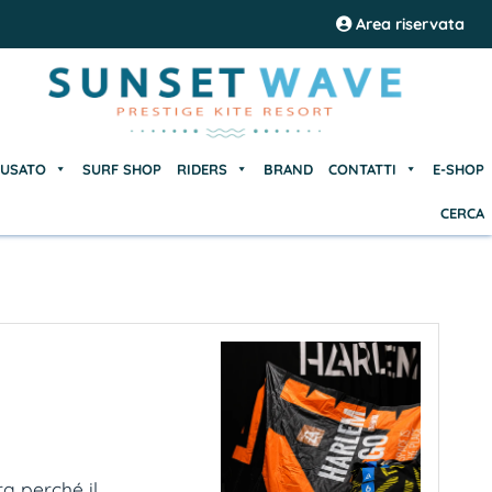
USATO
SURF SHOP
RIDERS
BRAND
CONTATTI
E-SHOP
Area riservata
CERCA
USATO
SURF SHOP
RIDERS
BRAND
CONTATTI
E-SHOP
CERCA
 perché il...