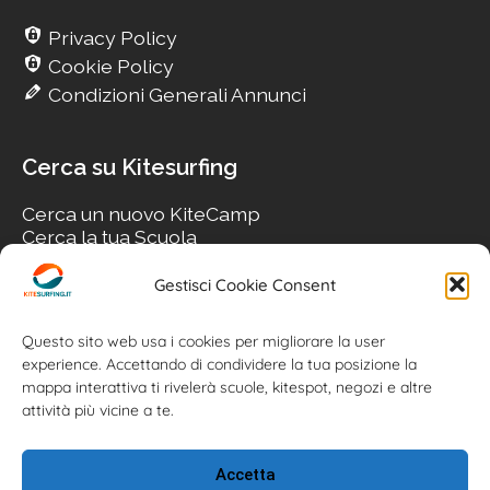
Privacy Policy
Cookie Policy
Condizioni Generali Annunci
Cerca su Kitesurfing
Cerca un nuovo KiteCamp
Cerca la tua Scuola
Cerca il tuo KiteSpot
Cerca Accommodation
Gestisci Cookie Consent
Cerca Surf-Shop
Cerca il tuo Usato
Questo sito web usa i cookies per migliorare la user
experience. Accettando di condividere la tua posizione la
mappa interattiva ti rivelerà scuole, kitespot, negozi e altre
attività più vicine a te.
Accetta