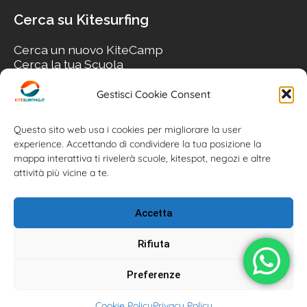
Cerca su Kitesurfing
Cerca un nuovo KiteCamp
Cerca la tua Scuola
Cerca il tuo KiteSpot
Cerca Accommodation
Gestisci Cookie Consent
Cerca Surf-Shop
Cerca il tuo Usato
Questo sito web usa i cookies per migliorare la user
experience. Accettando di condividere la tua posizione la
mappa interattiva ti rivelerà scuole, kitespot, negozi e altre
attività più vicine a te.
Accetta
Rifiuta
Preferenze
Kitesurfing.it | Kite News | Kitecamp | Scuole | Corsi | ® 2026
Cookie Policy
Privacy Policy
Kitesurfing powered by Associazione Kitesurf Italiana