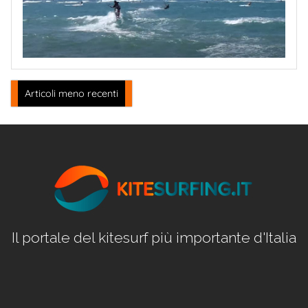
Navigazione
Articoli meno recenti
articoli
Il portale del kitesurf più importante d'Italia