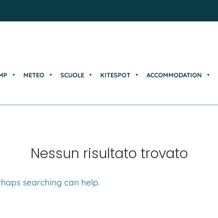
MP
METEO
SCUOLE
KITESPOT
ACCOMMODATION
MP
METEO
SCUOLE
KITESPOT
ACCOMMODATION
Nessun risultato trovato
erhaps searching can help.