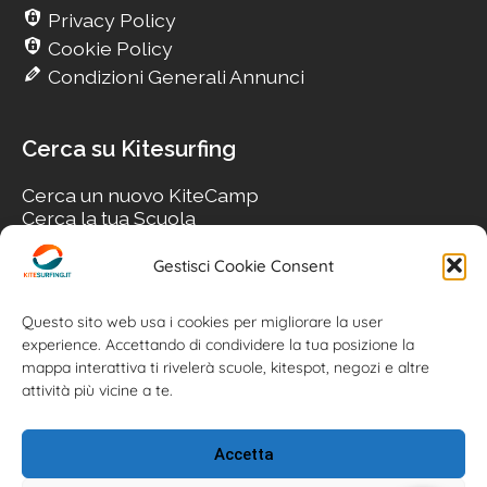
Privacy Policy
Cookie Policy
Condizioni Generali Annunci
Cerca su Kitesurfing
Cerca un nuovo KiteCamp
Cerca la tua Scuola
Cerca il tuo KiteSpot
Cerca Accommodation
Gestisci Cookie Consent
Cerca Surf-Shop
Cerca il tuo Usato
Questo sito web usa i cookies per migliorare la user
experience. Accettando di condividere la tua posizione la
mappa interattiva ti rivelerà scuole, kitespot, negozi e altre
attività più vicine a te.
Accetta