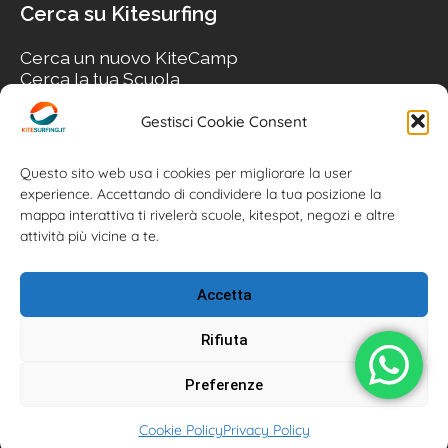
Cerca su Kitesurfing
Cerca un nuovo KiteCamp
Cerca la tua Scuola
Cerca il tuo KiteSpot
Cerca Accommodation
Gestisci Cookie Consent
Cerca Surf-Shop
Cerca il tuo Usato
Questo sito web usa i cookies per migliorare la user
experience. Accettando di condividere la tua posizione la
mappa interattiva ti rivelerà scuole, kitespot, negozi e altre
attività più vicine a te.
Accetta
Rifiuta
Preferenze
Kitesurfing.it | Kite News | Kitecamp | Scuole | Corsi | ® 2026
Cookie Policy
Privacy Policy
Kitesurfing powered by Associazione Kitesurf Italiana