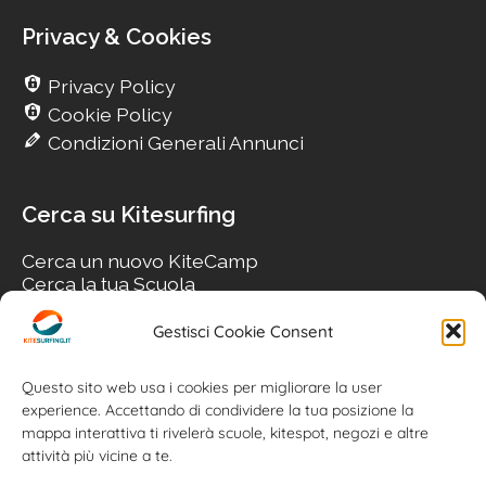
Privacy & Cookies
Privacy Policy
Cookie Policy
Condizioni Generali Annunci
Cerca su Kitesurfing
Cerca un nuovo KiteCamp
Cerca la tua Scuola
Cerca il tuo KiteSpot
Cerca Accommodation
Gestisci Cookie Consent
Cerca Surf-Shop
Cerca il tuo Usato
Questo sito web usa i cookies per migliorare la user
experience. Accettando di condividere la tua posizione la
mappa interattiva ti rivelerà scuole, kitespot, negozi e altre
attività più vicine a te.