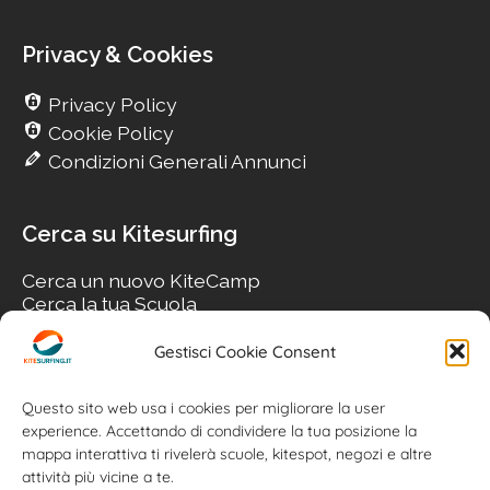
Privacy & Cookies
Privacy Policy
Cookie Policy
Condizioni Generali Annunci
Cerca su Kitesurfing
Cerca un nuovo KiteCamp
Cerca la tua Scuola
Cerca il tuo KiteSpot
Cerca Accommodation
Gestisci Cookie Consent
Cerca Surf-Shop
Cerca il tuo Usato
Questo sito web usa i cookies per migliorare la user
experience. Accettando di condividere la tua posizione la
mappa interattiva ti rivelerà scuole, kitespot, negozi e altre
attività più vicine a te.