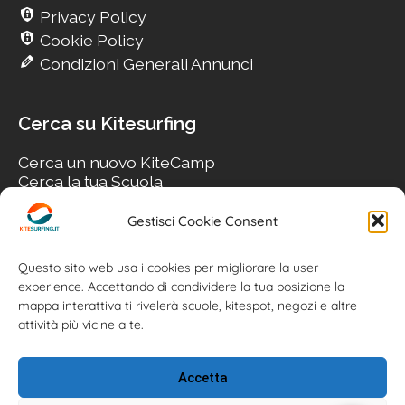
Privacy Policy
Cookie Policy
Condizioni Generali Annunci
Cerca su Kitesurfing
Cerca un nuovo KiteCamp
Cerca la tua Scuola
Cerca il tuo KiteSpot
Cerca Accommodation
Gestisci Cookie Consent
Cerca Surf-Shop
Cerca il tuo Usato
Questo sito web usa i cookies per migliorare la user
experience. Accettando di condividere la tua posizione la
mappa interattiva ti rivelerà scuole, kitespot, negozi e altre
attività più vicine a te.
Accetta