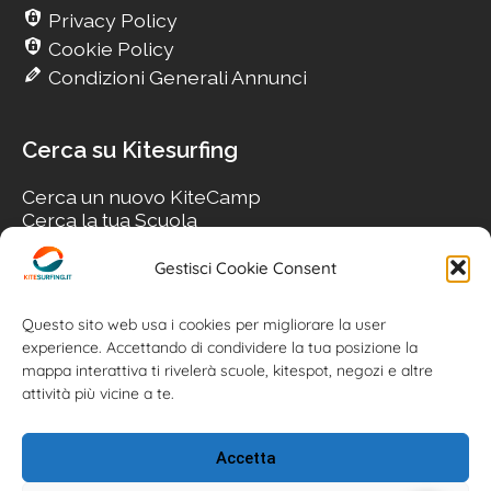
Privacy Policy
Cookie Policy
Condizioni Generali Annunci
Cerca su Kitesurfing
Cerca un nuovo KiteCamp
Cerca la tua Scuola
Cerca il tuo KiteSpot
Cerca Accommodation
Gestisci Cookie Consent
Cerca Surf-Shop
Cerca il tuo Usato
Questo sito web usa i cookies per migliorare la user
experience. Accettando di condividere la tua posizione la
mappa interattiva ti rivelerà scuole, kitespot, negozi e altre
attività più vicine a te.
Accetta