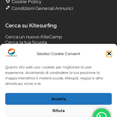
Cookie Policy
Condizioni Generali Annunci
Cerca su Kitesurfing
Cerca un nuovo KiteCamp
Cerca la tua Scuola
Cerca il tuo KiteSpot
Cerca Accommodation
Gestisci Cookie Consent
Cerca Surf-Shop
Cerca il tuo Usato
Questo sito web usa i cookies per migliorare la user
experience. Accettando di condividere la tua posizione la
mappa interattiva ti rivelerà scuole, kitespot, negozi e altre
attività più vicine a te.
Accetta
Rifiuta