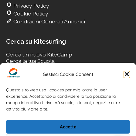
Privacy Policy
Cookie Policy
Condizioni Generali Annunci
Cerca su Kitesurfing
Cerca un nuovo KiteCamp
Cerca la tua Scuola
Cerca il tuo KiteSpot
Cerca Accommodation
Gestisci Cookie Consent
Cerca Surf-Shop
Cerca il tuo Usato
Questo sito web usa i cookies per migliorare la user
experience. Accettando di condividere la tua posizione la
mappa interattiva ti rivelerà scuole, kitespot, negozi e altre
attività più vicine a te.
Accetta