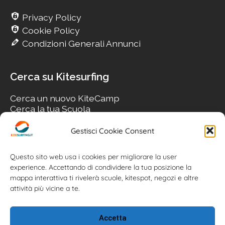
Privacy Policy
Cookie Policy
Condizioni Generali Annunci
Cerca su Kitesurfing
Cerca un nuovo KiteCamp
Cerca la tua Scuola
Cerca il tuo KiteSpot
Cerca Accommodation
Gestisci Cookie Consent
Cerca Surf-Shop
Cerca il tuo Usato
Questo sito web usa i cookies per migliorare la user
experience. Accettando di condividere la tua posizione la
mappa interattiva ti rivelerà scuole, kitespot, negozi e altre
attività più vicine a te.
Accetta