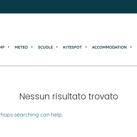
MP
METEO
SCUOLE
KITESPOT
ACCOMMODATION
MP
METEO
SCUOLE
KITESPOT
ACCOMMODATION
Nessun risultato trovato
erhaps searching can help.