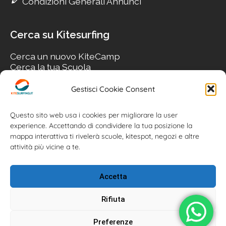
Condizioni Generali Annunci
Cerca su Kitesurfing
Cerca un nuovo KiteCamp
Cerca la tua Scuola
Cerca il tuo KiteSpot
Cerca Accommodation
Gestisci Cookie Consent
Cerca Surf-Shop
Cerca il tuo Usato
Questo sito web usa i cookies per migliorare la user
experience. Accettando di condividere la tua posizione la
mappa interattiva ti rivelerà scuole, kitespot, negozi e altre
attività più vicine a te.
Accetta
Rifiuta
Preferenze