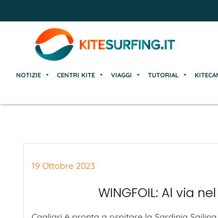
NOTIZIE
CENTRI KITE
VIAGGI
TUTORIAL
KITECA
NOTIZIE
CENTRI KITE
VIAGGI
TUTORIAL
KITECA
19 Ottobre 2023
WINGFOIL: Al via nel
Cagliari è pronta a ospitare la Sardinia Sailin