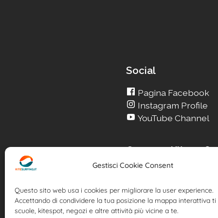
Social
Pagina Facebook
Instagram Profile
YouTube Channel
Cerca su Kitesurfin
Gestisci Cookie Consent
Cerca un nuovo Kite
Cerca la tua Scuola
Questo sito web usa i cookies per migliorare la user experience.
Cerca il tuo KiteSpot
Accettando di condividere la tua posizione la mappa interattiva ti 
Cerca Accommodatio
scuole, kitespot, negozi e altre attività più vicine a te.
Cerca Surf-Shop