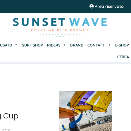
USATO
SURF SHOP
RIDERS
BRAND
CONTATTI
E-SHOP
Area riservata
CERCA
USATO
SURF SHOP
RIDERS
BRAND
CONTATTI
E-SHOP
CERCA
ng Cup
con...