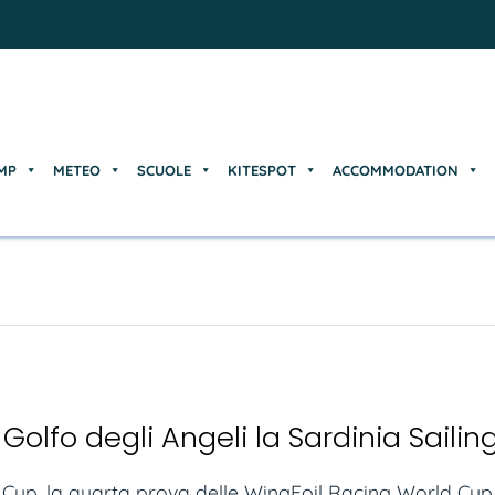
MP
METEO
SCUOLE
KITESPOT
ACCOMMODATION
MP
METEO
SCUOLE
KITESPOT
ACCOMMODATION
 Golfo degli Angeli la Sardinia Saili
g Cup, la quarta prova delle WingFoil Racing World Cup, 