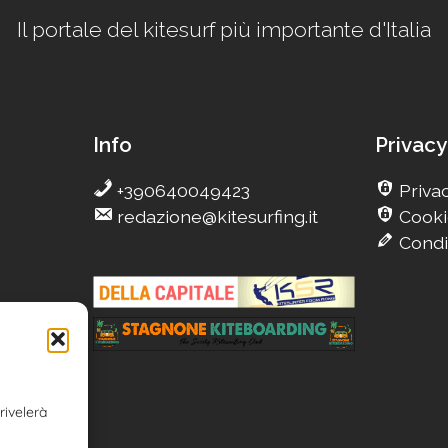
Il portale del kitesurf più importante d'Italia
Info
Privacy
+390640049423
Privac
redazione@kitesurfing.it
Cooki
Condi
g
Camp
rivelerà
n