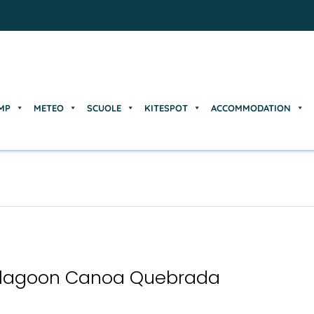
MP
METEO
SCUOLE
KITESPOT
ACCOMMODATION
MP
METEO
SCUOLE
KITESPOT
ACCOMMODATION
elagoon Canoa Quebrada