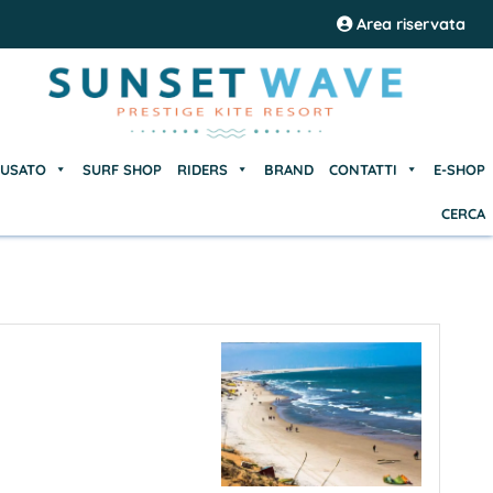
USATO
SURF SHOP
RIDERS
BRAND
CONTATTI
E-SHOP
Area riservata
CERCA
USATO
SURF SHOP
RIDERS
BRAND
CONTATTI
E-SHOP
CERCA