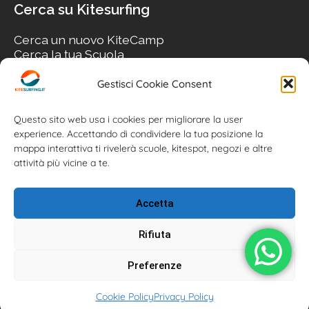
Cerca su Kitesurfing
Cerca un nuovo KiteCamp
Cerca la tua Scuola
Cerca il tuo KiteSpot
Cerca Accommodation
Gestisci Cookie Consent
Cerca Surf-Shop
Cerca il tuo Usato
Questo sito web usa i cookies per migliorare la user
experience. Accettando di condividere la tua posizione la
mappa interattiva ti rivelerà scuole, kitespot, negozi e altre
attività più vicine a te.
Accetta
Rifiuta
Preferenze
Kitesurfing.it | Kite News | Kitecamp | Scuole | Corsi | ® 2026
Cookie Policy
Privacy Policy
Kitesurfing powered by Associazione Kitesurf Italiana