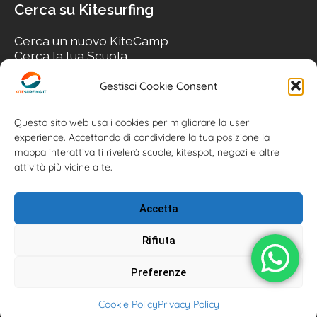
Cerca su Kitesurfing
Cerca un nuovo KiteCamp
Cerca la tua Scuola
Cerca il tuo KiteSpot
Cerca Accommodation
Gestisci Cookie Consent
Cerca Surf-Shop
Cerca il tuo Usato
Questo sito web usa i cookies per migliorare la user
experience. Accettando di condividere la tua posizione la
mappa interattiva ti rivelerà scuole, kitespot, negozi e altre
attività più vicine a te.
Accetta
Rifiuta
Preferenze
Kitesurfing.it | Kite News | Kitecamp | Scuole | Corsi | ® 2026
Cookie Policy
Privacy Policy
Kitesurfing powered by Associazione Kitesurf Italiana