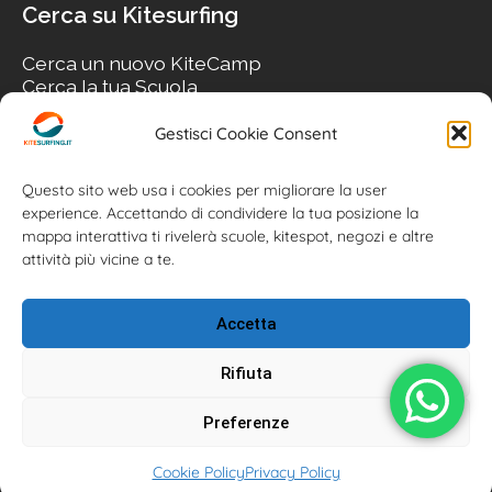
Cerca su Kitesurfing
Cerca un nuovo KiteCamp
Cerca la tua Scuola
Cerca il tuo KiteSpot
Cerca Accommodation
Gestisci Cookie Consent
Cerca Surf-Shop
Cerca il tuo Usato
Questo sito web usa i cookies per migliorare la user
experience. Accettando di condividere la tua posizione la
mappa interattiva ti rivelerà scuole, kitespot, negozi e altre
attività più vicine a te.
Accetta
Rifiuta
Preferenze
Kitesurfing.it | Kite News | Kitecamp | Scuole | Corsi | ® 2026
Cookie Policy
Privacy Policy
Kitesurfing powered by Associazione Kitesurf Italiana