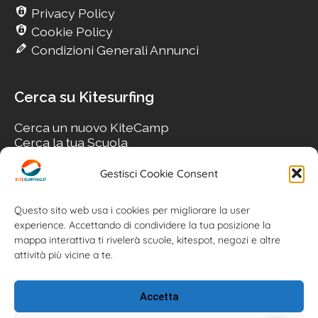
Privacy Policy
Cookie Policy
Condizioni Generali Annunci
Cerca su Kitesurfing
Cerca un nuovo KiteCamp
Cerca la tua Scuola
Cerca il tuo KiteSpot
Cerca Accommodation
Gestisci Cookie Consent
Cerca Surf-Shop
Cerca il tuo Usato
Questo sito web usa i cookies per migliorare la user
experience. Accettando di condividere la tua posizione la
mappa interattiva ti rivelerà scuole, kitespot, negozi e altre
attività più vicine a te.
Accetta