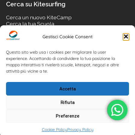
Cerca su Kitesurfing
Cerca un nuovo KiteCamp
Cerca la tua Scuola
Cerca il tuo KiteSpot
Cerca Accommodation
Gestisci Cookie Consent
Cerca Surf-Shop
Cerca il tuo Usato
Questo sito web usa i cookies per migliorare la user
experience. Accettando di condividere la tua posizione la
mappa interattiva ti rivelerà scuole, kitespot, negozi e altre
attività più vicine a te.
Accetta
Rifiuta
Preferenze
Kitesurfing.it | Kite News | Kitecamp | Scuole | Corsi | ® 2026
Cookie Policy
Privacy Policy
Kitesurfing powered by Associazione Kitesurf Italiana