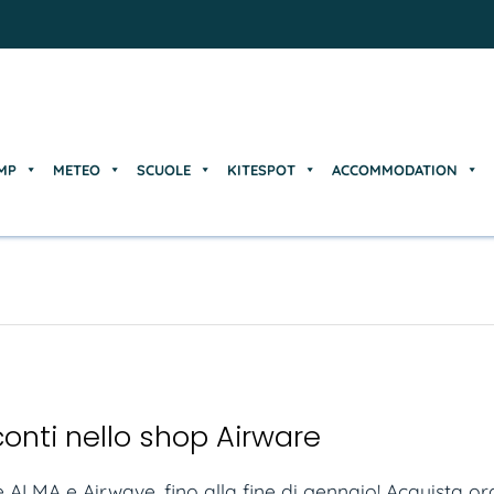
MP
METEO
SCUOLE
KITESPOT
ACCOMMODATION
MP
METEO
SCUOLE
KITESPOT
ACCOMMODATION
conti nello shop Airware
 ALMA e Airwave, fino alla fine di gennaio! Acquista ora!