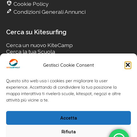
Cookie Policy
Condizioni Generali Annunci
Cerca su Kitesurfing
Cerca un nuovo KiteCamp
Cerca la tua Scuola
Cerca il tuo KiteSpot
Cerca Accommodation
Gestisci Cookie Consent
Cerca Surf-Shop
Cerca il tuo Usato
Questo sito web usa i cookies per migliorare la user
experience. Accettando di condividere la tua posizione la
mappa interattiva ti rivelerà scuole, kitespot, negozi e altre
attività più vicine a te.
Accetta
Rifiuta