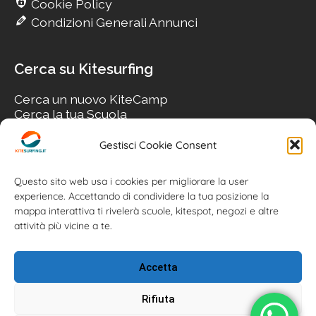
Cookie Policy
Condizioni Generali Annunci
Cerca su Kitesurfing
Cerca un nuovo KiteCamp
Cerca la tua Scuola
Cerca il tuo KiteSpot
Cerca Accommodation
Gestisci Cookie Consent
Cerca Surf-Shop
Cerca il tuo Usato
Questo sito web usa i cookies per migliorare la user
experience. Accettando di condividere la tua posizione la
mappa interattiva ti rivelerà scuole, kitespot, negozi e altre
attività più vicine a te.
Accetta
Rifiuta