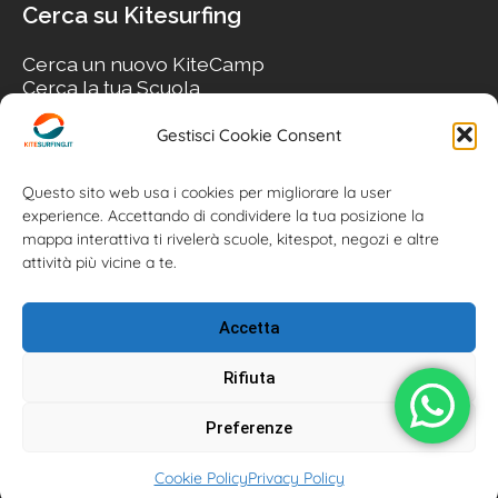
Cerca su Kitesurfing
Cerca un nuovo KiteCamp
Cerca la tua Scuola
Cerca il tuo KiteSpot
Cerca Accommodation
Gestisci Cookie Consent
Cerca Surf-Shop
Cerca il tuo Usato
Questo sito web usa i cookies per migliorare la user
experience. Accettando di condividere la tua posizione la
mappa interattiva ti rivelerà scuole, kitespot, negozi e altre
attività più vicine a te.
Accetta
Rifiuta
Preferenze
Kitesurfing.it | Kite News | Kitecamp | Scuole | Corsi | ® 2026
Cookie Policy
Privacy Policy
Kitesurfing powered by Associazione Kitesurf Italiana