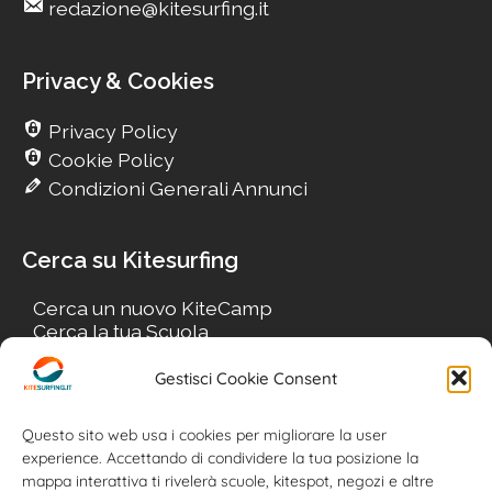
redazione@kitesurfing.it
Privacy & Cookies
Privacy Policy
Cookie Policy
Condizioni Generali Annunci
Cerca su Kitesurfing
Cerca un nuovo KiteCamp
Cerca la tua Scuola
Cerca il tuo KiteSpot
Cerca Accommodation
Gestisci Cookie Consent
Cerca Surf-Shop
Cerca il tuo Usato
Questo sito web usa i cookies per migliorare la user
experience. Accettando di condividere la tua posizione la
mappa interattiva ti rivelerà scuole, kitespot, negozi e altre