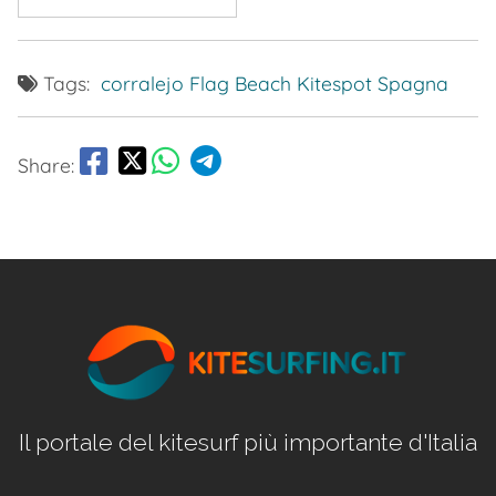
Tags:
corralejo
Flag Beach
Kitespot
Spagna
Share:
Il portale del kitesurf più importante d'Italia